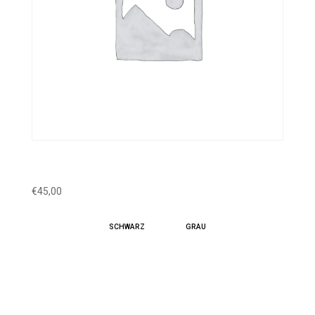
HOODIE – HONIGDACHS
€
45,00
SCHWARZ
GRAU
Honigdachs