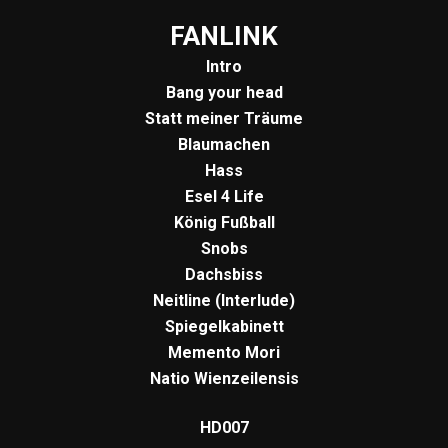
FANLINK
Intro
Bang your head
Statt meiner Träume
Blaumachen
Hass
Esel 4 Life
König Fußball
Snobs
Dachsbiss
Neitline (Interlude)
Spiegelkabinett
Memento Mori
Natio Wienzeilensis
HD007