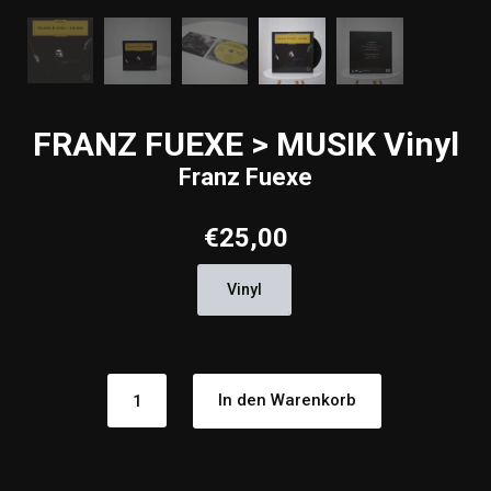
FRANZ FUEXE > MUSIK Vinyl
Franz Fuexe
€
25,00
Vinyl
FRANZ
In den Warenkorb
FUEXE
>
MUSIK
VinylFranz