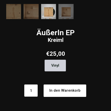
Äußerln EP
Kreiml
€
25,00
Vinyl
Äußerln
In den Warenkorb
EPKreiml
Menge