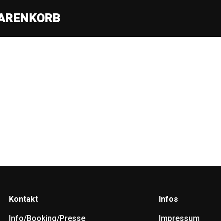
ARENKORB
nden
den. Verfeinern Sie Ihre Suche oder verwenden Sie die Navigation ob
Kontakt
Infos
Info/Booking/Presse
Impressum